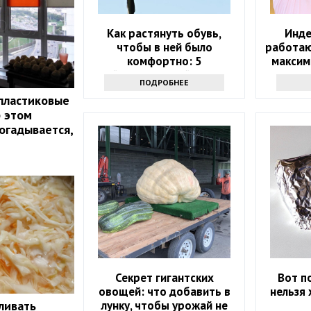
Как растянуть обувь,
Инде
чтобы в ней было
работаю
комфортно: 5
максим
действенных лайфхаков
ПОДРОБНЕЕ
пластиковые
б этом
огадывается,
Секрет гигантских
Вот п
овощей: что добавить в
нельзя 
лунку, чтобы урожай не
ливать