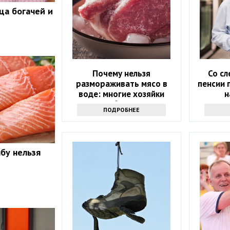
ца богачей и
Почему нельзя
Со с
размораживать мясо в
пенсии 
воде: многие хозяйки
н
впервые об этом слышат
ав
ПОДРОБНЕЕ
бу нельзя