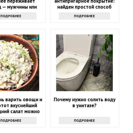
нее переживает
антипригарное покрытие:
д — мужчины или
найден простой способ
женщины
ПОДРОБНЕЕ
ПОДРОБНЕЕ
нь варить овощи и
Почему нужно солить воду
этот вкуснейший
в унитазе?
дний салат можно
овить за 5 минут
ПОДРОБНЕЕ
ПОДРОБНЕЕ