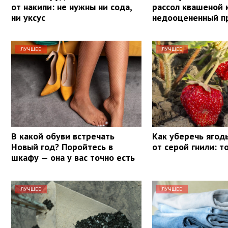
от накипи: не нужны ни сода,
рассол квашеной 
ни уксус
недооцененный п
ЛУЧШЕЕ
ЛУЧШЕЕ
В какой обуви встречать
Как уберечь ягод
Новый год? Поройтесь в
от серой гнили: т
шкафу — она у вас точно есть
ЛУЧШЕЕ
ЛУЧШЕЕ