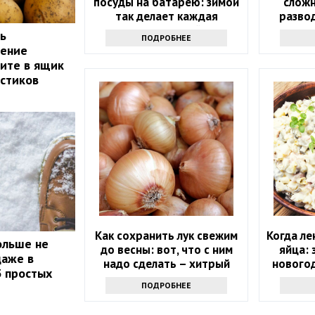
посуды на батарею: зимой
слож
так делает каждая
разво
опытная хозяйка
ь
ПОДРОБНЕЕ
иение
ите в ящик
истиков
Как сохранить лук свежим
Когда ле
ольше не
до весны: вот, что с ним
яйца: 
даже в
надо сделать – хитрый
нового
3 простых
секрет
пригот
ПОДРОБНЕЕ