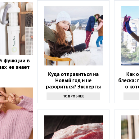
й функции в
ах не знает
Куда отправиться на
Как 
Новый год и не
блеска: 
разориться? Эксперты
о кот
назвали 6 направлений
ПОДРОБНЕЕ