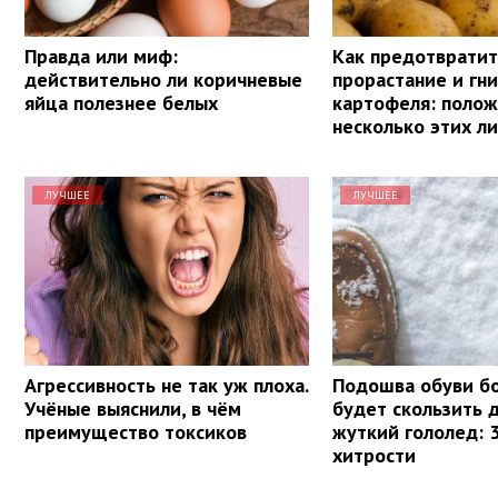
Правда или миф:
Как предотвратит
действительно ли коричневые
прорастание и гн
яйца полезнее белых
картофеля: полож
несколько этих л
ЛУЧШЕЕ
ЛУЧШЕЕ
Агрессивность не так уж плоха.
Подошва обуви б
Учёные выяснили, в чём
будет скользить 
преимущество токсиков
жуткий гололед: 
хитрости