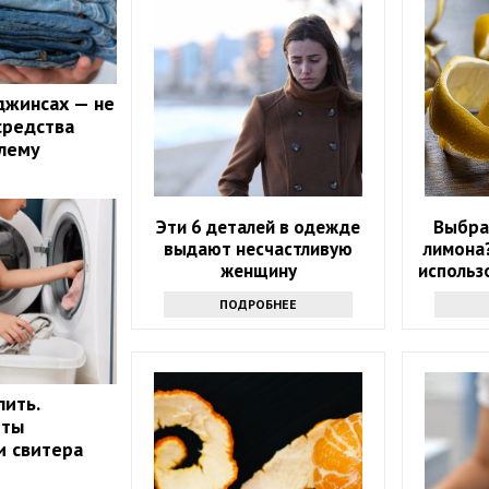
джинсах — не
средства
лему
Эти 6 деталей в одежде
Выбра
выдают несчастливую
лимона?
женщину
использ
вы н
ПОДРОБНЕЕ
лить.
еты
и свитера