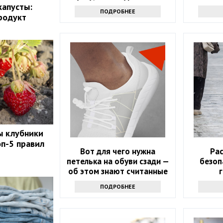
поместился в ведро
капусты:
ПОДРОБНЕЕ
родукт
ы клубники
оп-5 правил
Вот для чего нужна
Ра
петелька на обуви сзади —
безоп
об этом знают считанные
люди
ПОДРОБНЕЕ