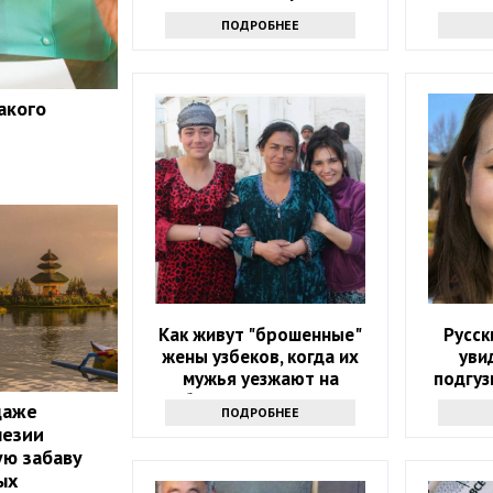
ПОДРОБНЕЕ
акого
т
Как живут "брошенные"
Русск
жены узбеков, когда их
уви
мужья уезжают на
подгуз
заработки в другую страну
они их 
даже
ПОДРОБНЕЕ
незии
ую забаву
ых