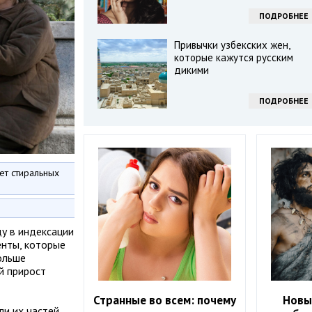
ПОДРОБНЕЕ
Привычки узбекских жен,
которые кажутся русским
дикими
ПОДРОБНЕЕ
ет стиральных
ду в индексации
енты, которые
ольше
й прирост
Странные во всем: почему
Новы
и их частей,