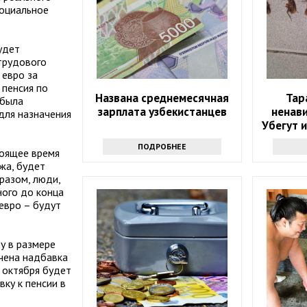
социальное
удет
 трудового
 евро за
 пенсия по
Названа среднемесячная
Тар
 была
зарплата узбекистанцев
ненави
для назначения
Убегут 
.
ПОДРОБНЕЕ
тоящее время
жа, будет
разом, люди,
ного до конца
 евро – будут
у в размере
ачена надбавка
1 октября будет
вку к пенсии в