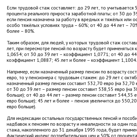
Если трудовой стаж составляет: до 29 лет, то учитывается 
процента реального прироста заработной платы; от 30 до 39
если пенсия назначена за работу в вредных и тяжёлых или 
особо тяжёлых условиях труда – 60%; от 40 до 44 лет – 70%
более – 80%.
Таким образом, для людей, у которых трудовой стаж состав
лет, при пересмотре пенсий по возрасту будет применяться
1,0654; от 30 до 39 лет – коэффициент 1,0771; от 40 до 44
коэффициент 1,0887; 45 лет и более – коэффициент 1,1004.
Например, если назначенный размер пенсии по возрасту сос
евро, то у пенсионера с трудовым стажем: до 29 лет с октяб
назначенный размер пенсии составит 532,70 евро (на 32,70 
от 30 до 39 лет – размер пенсии составит 538,55 евро (на 3
больше); от 40 до 44 лет – размер пенсии составит 544,35 е
евро больше); 45 лет и более – пенсия увеличится до 550,20
евро больше).
Для индексации остальных государственных пенсий и пособи
надбавок к пенсиям по возрасту и инвалидности за один го
стажа, накопленного до 31 декабря 1995 года, будет приме
фактический индекс потребительских цен и 50% от процента