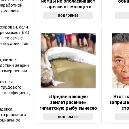
немцы не ополаскивают
обна
 заработной
тарелки от моющего
 делались
средства
ПОДРОБНЕЕ
ксирован, если
 превышают 683
 – те самые
и пособий, так
, люди с
едствий аварии
азмер пенсии.
няться
 трудового
т коэффициент,
«Предвещающую
Этот н
землетрясение»
запреще
гигантскую рыбу вынесло
ст
ндекса
на пляж
нта реального
ПОДРОБНЕЕ
социальное