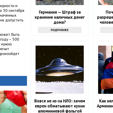
лидности и
о 30 сентября
Германия — Штраф за
Поч
значенных
хранение наличных денег
разреше
 не допустить
дома?
челове
что
ПОДРОБНЕЕ
 может быть
году – 500
е нужно
печит
 произойдет
Вовсе не из-за НЛО: зачем
Как не
евреи обматывают кухни
Армении
алюминиевой фольгой