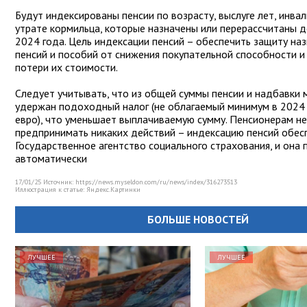
Будут индексированы пенсии по возрасту, выслуге лет, инва
утрате кормильца, которые назначены или перерассчитаны д
2024 года. Цель индексации пенсий – обеспечить защиту на
пенсий и пособий от снижения покупательной способности и
потери их стоимости.
Следует учитывать, что из общей суммы пенсии и надбавки
удержан подоходный налог (не облагаемый минимум в 2024 
евро), что уменьшает выплачиваемую сумму. Пенсионерам н
предпринимать никаких действий – индексацию пенсий обес
Государственное агентство социального страхования, и она
автоматически
17/01/25 Источник: https://news.myseldon.com/ru/news/index/316273513
Иллюстрация к статье:
Яндекс.Картинки
БОЛЬШЕ НОВОСТЕЙ
ЛУЧШЕЕ
ЛУЧШЕЕ