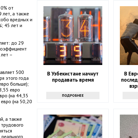
50% от
 лет, а также
особо вредных и
; 45 лет и
ляет: до 29
 коэффициент
 лет –
тавляет 500
В Узбекистане начнут
В Евр
ря этого года
продавать время
послед
евро больше);
взр
8,55 евро
вро (на 44,35
ПОДРОБНЕЕ
 евро (на 50,20
й, а также
д трудового
няться
 реального