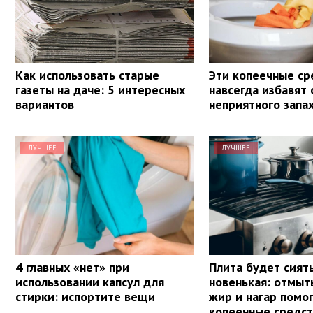
Как использовать старые
Эти копеечные ср
газеты на даче: 5 интересных
навсегда избавят 
вариантов
неприятного запах
ЛУЧШЕЕ
ЛУЧШЕЕ
4 главных «нет» при
Плита будет сият
использовании капсул для
новенькая: отмыт
стирки: испортите вещи
жир и нагар помог
копеечные средст