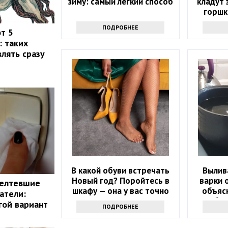
зиму: самый легкий способ
кладут 
горшк
р
ПОДРОБНЕЕ
т 5
: таких
лять сразу
В какой обуви встречать
Вылив
Новый год? Поройтесь в
варки 
желтевшие
шкафу — она у вас точно
объясн
атели:
есть
бол
гой вариант
ПОДРОБНЕЕ