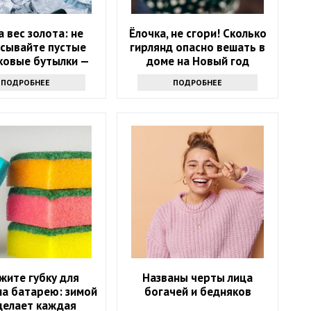
а вес золота: не
Ёлочка, не сгори! Сколько
сывайте пустые
гирлянд опасно вешать в
ковые бутылки —
доме на Новый год
еете, зачем они
ПОДРОБНЕЕ
ПОДРОБНЕЕ
нужны
жите губку для
Названы черты лица
на батарею: зимой
богачей и бедняков
делает каждая