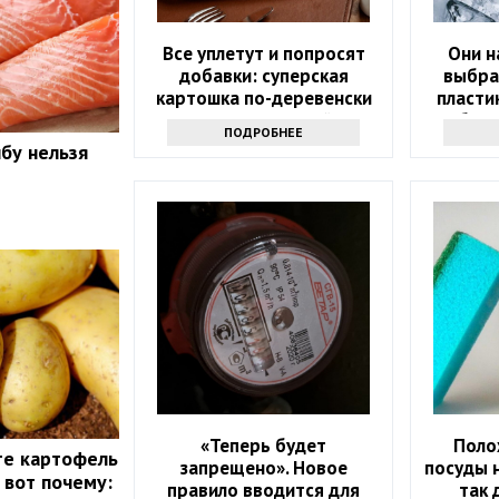
Все уплетут и попросят
Они н
добавки: суперская
выбра
картошка по-деревенски
пласти
на гарнир на Новый год
обалд
ПОДРОБНЕЕ
бу нельзя
«Теперь будет
Поло
те картофель
запрещено». Новое
посуды 
 вот почему:
правило вводится для
так 