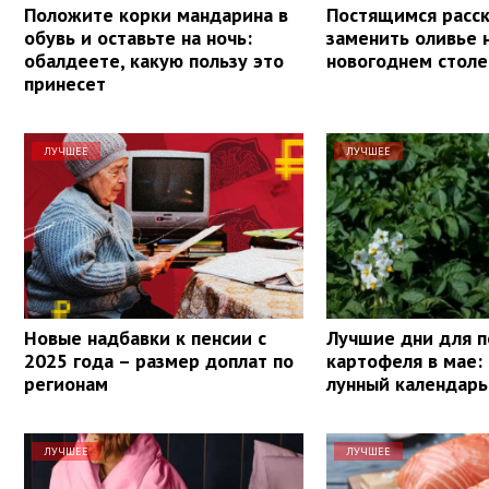
Положите корки мандарина в
Постящимся расск
обувь и оставьте на ночь:
заменить оливье 
обалдеете, какую пользу это
новогоднем столе
принесет
ЛУЧШЕЕ
ЛУЧШЕЕ
Новые надбавки к пенсии с
Лучшие дни для п
2025 года – размер доплат по
картофеля в мае:
регионам
лунный календарь
ЛУЧШЕЕ
ЛУЧШЕЕ