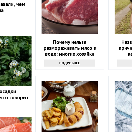
азали, чем
на
Почему нельзя
Назв
размораживать мясо в
прич
воде: многие хозяйки
к
впервые об этом слышат
ПОДРОБНЕЕ
осадки
 что говорит