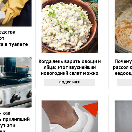
едства
от
а в туалете
Когда лень варить овощи и
Почему
яйца: этот вкуснейший
рассол 
новогодний салат можно
недооц
приготовить за 5 минут
ПОДРОБНЕЕ
ь как
ь прилипший
ут эти
ва