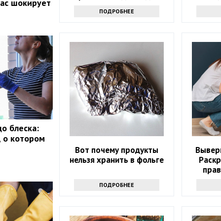
вас шокирует
всех, у кого в квартире
опы
ПОДРОБНЕЕ
есть счетчики
до блеска:
, о котором
Вот почему продукты
Выверн
нельзя хранить в фольге
Раск
прав
ПОДРОБНЕЕ