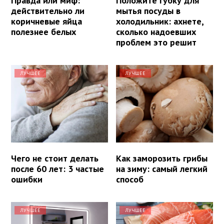
Правда или миф:
Положите губку для
действительно ли
мытья посуды в
коричневые яйца
холодильник: ахнете,
полезнее белых
сколько надоевших
проблем это решит
ЛУЧШЕЕ
ЛУЧШЕЕ
Чего не стоит делать
Как заморозить грибы
после 60 лет: 3 частые
на зиму: самый легкий
ошибки
способ
ЛУЧШЕЕ
ЛУЧШЕЕ