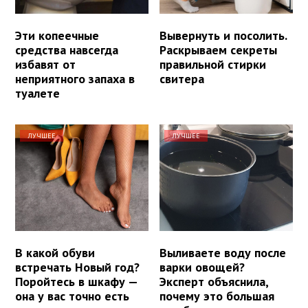
Эти копеечные
Вывернуть и посолить.
средства навсегда
Раскрываем секреты
избавят от
правильной стирки
неприятного запаха в
свитера
туалете
ЛУЧШЕЕ
ЛУЧШЕЕ
В какой обуви
Выливаете воду после
встречать Новый год?
варки овощей?
Поройтесь в шкафу —
Эксперт объяснила,
она у вас точно есть
почему это большая